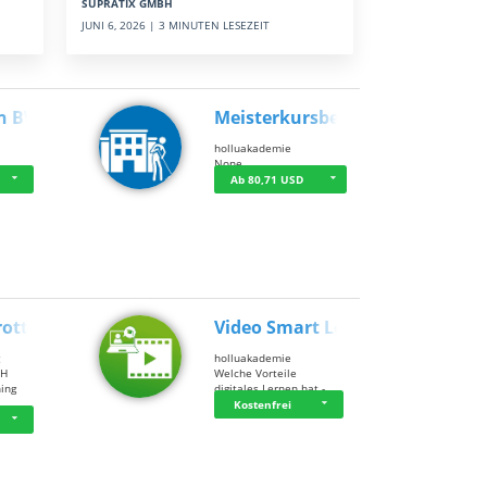
SUPRATIX GMBH
JUNI 6, 2026 | 3 MINUTEN LESEZEIT
n BWL
Meisterkursbegl…
holluakademie
None
Ab 80,71 USD
rottle…
Video Smart Lea…
g
holluakademie
bH
Welche Vorteile
ning
digitales Lernen hat - …
…
Kostenfrei