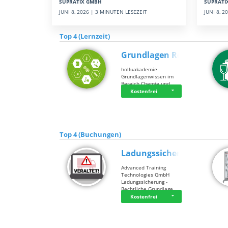
SUPRATI
SUPRATIX GMBH
JUNI 8, 
JUNI 8, 2026 | 3 MINUTEN LESEZEIT
Top 4 (Lernzeit)
Grundlagen Rein…
holluakademie
Grundlagenwissen im
Bereich Chemie und …
Kostenfrei
Top 4 (Buchungen)
Ladungssicherung
Advanced Training
Technologies GmbH
Ladungssicherung -
Rechtliche Grundlage…
Kostenfrei