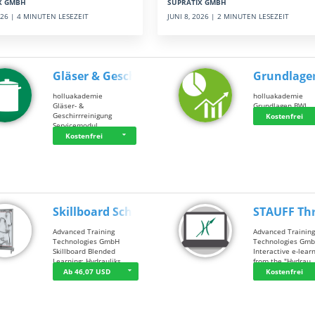
SUPRATIX GMBH
X GMBH
JUNI 8, 2026 | 2 MINUTEN LESEZEIT
2026 | 4 MINUTEN LESEZEIT
Gläser & Geschi…
Grundlage
holluakademie
holluakademie
Gläser- &
Grundlagen BWL
Geschirrreinigung
Kostenfrei
Servicemodul
Kostenfrei
Skillboard Schl…
STAUFF Th
Advanced Training
Advanced Trainin
Technologies GmbH
Technologies Gm
Skillboard Blended
Interactive e-lear
Learning: Hydrauliks…
from the "Hydrau
Ab 46,07 USD
Kostenfrei