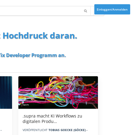
Einloggen/Anmelden
t Hochdruck daran.
ix Developer Programm
an.
.supra macht KI Workflows zu
digitalen Produ…
-
VERÖFFENTLICHT
TOBIAS GOECKE (GÖCKE) -