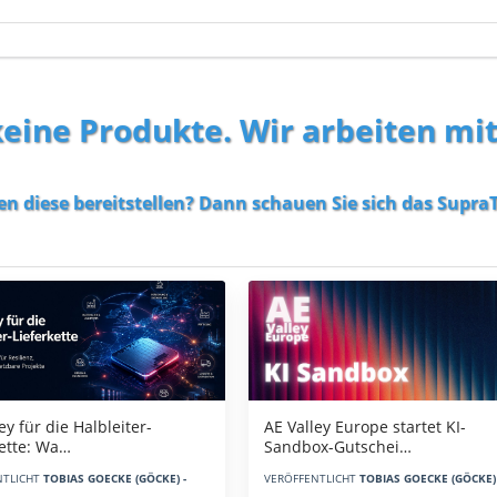
 keine Produkte. Wir arbeiten mi
en diese bereitstellen? Dann schauen Sie sich das
SupraT
AE Valley Europe startet KI-
ey für die Halbleiter-
Sandbox-Gutschei…
kette: Wa…
VERÖFFENTLICHT
TOBIAS GOECKE (GÖCKE) 
NTLICHT
TOBIAS GOECKE (GÖCKE) -