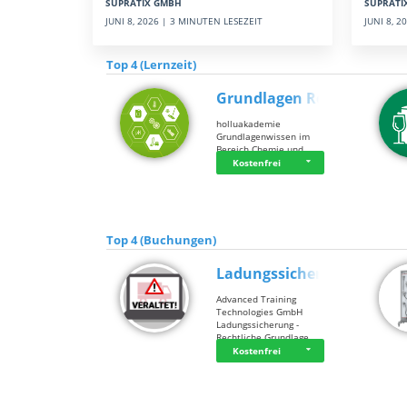
SUPRATI
SUPRATIX GMBH
JUNI 8, 
JUNI 8, 2026 | 3 MINUTEN LESEZEIT
Top 4 (Lernzeit)
Grundlagen Rein…
holluakademie
Grundlagenwissen im
Bereich Chemie und …
Kostenfrei
Top 4 (Buchungen)
Ladungssicherung
Advanced Training
Technologies GmbH
Ladungssicherung -
Rechtliche Grundlage…
Kostenfrei