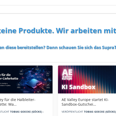
 keine Produkte. Wir arbeiten mi
en diese bereitstellen? Dann schauen Sie sich das
SupraT
AE Valley Europe startet KI-
ey für die Halbleiter-
Sandbox-Gutschei…
kette: Wa…
VERÖFFENTLICHT
TOBIAS GOECKE (GÖCKE) 
NTLICHT
TOBIAS GOECKE (GÖCKE) -