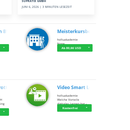
SUPRATIX GMBH
JUNI 6, 2026 | 3 MINUTEN LESEZEIT
n BWL
Meisterkursbegl…
holluakademie
None
Ab 80,66 USD
rottle…
Video Smart Lea…
g
holluakademie
bH
Welche Vorteile
ning
digitales Lernen hat - …
…
Kostenfrei