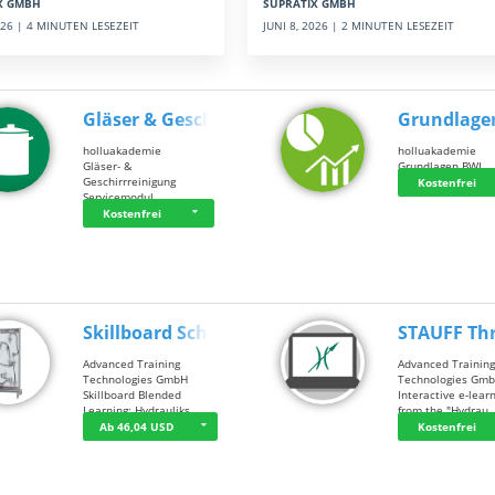
SUPRATIX GMBH
X GMBH
JUNI 8, 2026 | 2 MINUTEN LESEZEIT
2026 | 4 MINUTEN LESEZEIT
Gläser & Geschi…
Grundlage
holluakademie
holluakademie
Gläser- &
Grundlagen BWL
Geschirrreinigung
Kostenfrei
Servicemodul
Kostenfrei
Skillboard Schl…
STAUFF Th
Advanced Training
Advanced Trainin
Technologies GmbH
Technologies Gm
Skillboard Blended
Interactive e-lear
Learning: Hydrauliks…
from the "Hydrau
Ab 46,04 USD
Kostenfrei