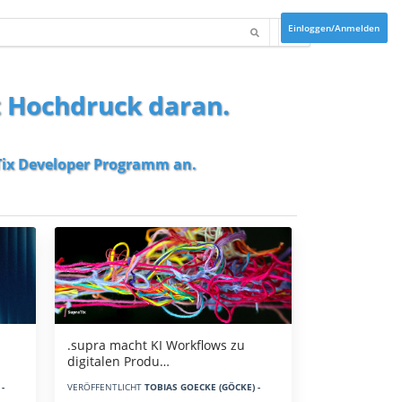
Einloggen/Anmelden
t Hochdruck daran.
ix Developer Programm
an.
.supra macht KI Workflows zu
digitalen Produ…
-
VERÖFFENTLICHT
TOBIAS GOECKE (GÖCKE) -