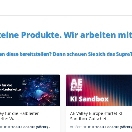
 keine Produkte. Wir arbeiten mi
en diese bereitstellen? Dann schauen Sie sich das
SupraT
AE Valley Europe startet KI-
ey für die Halbleiter-
Sandbox-Gutschei…
kette: Wa…
VERÖFFENTLICHT
TOBIAS GOECKE (GÖCKE) 
NTLICHT
TOBIAS GOECKE (GÖCKE) -