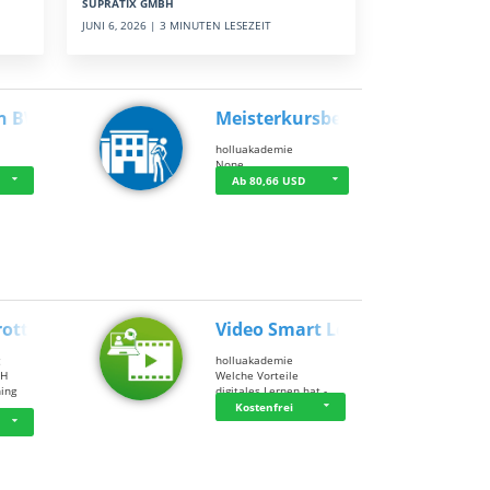
SUPRATIX GMBH
JUNI 6, 2026 | 3 MINUTEN LESEZEIT
n BWL
Meisterkursbegl…
holluakademie
None
Ab 80,66 USD
rottle…
Video Smart Lea…
g
holluakademie
bH
Welche Vorteile
ning
digitales Lernen hat - …
…
Kostenfrei