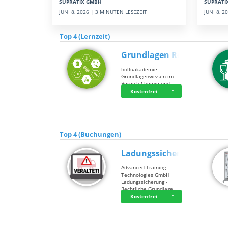
SUPRATI
SUPRATIX GMBH
JUNI 8, 
JUNI 8, 2026 | 3 MINUTEN LESEZEIT
Top 4 (Lernzeit)
Grundlagen Rein…
holluakademie
Grundlagenwissen im
Bereich Chemie und …
Kostenfrei
Top 4 (Buchungen)
Ladungssicherung
Advanced Training
Technologies GmbH
Ladungssicherung -
Rechtliche Grundlage…
Kostenfrei