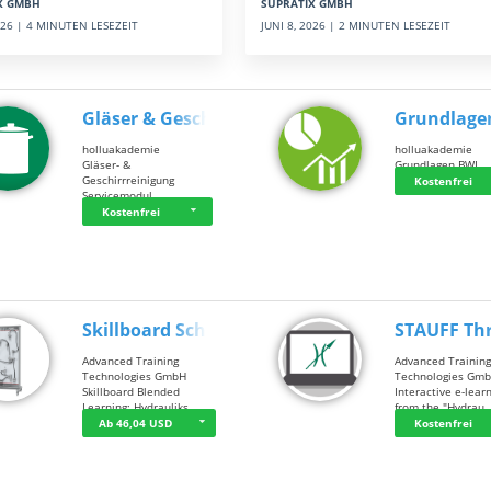
SUPRATIX GMBH
X GMBH
JUNI 8, 2026 | 2 MINUTEN LESEZEIT
2026 | 4 MINUTEN LESEZEIT
Gläser & Geschi…
Grundlage
holluakademie
holluakademie
Gläser- &
Grundlagen BWL
Geschirrreinigung
Kostenfrei
Servicemodul
Kostenfrei
Skillboard Schl…
STAUFF Th
Advanced Training
Advanced Trainin
Technologies GmbH
Technologies Gm
Skillboard Blended
Interactive e-lear
Learning: Hydrauliks…
from the "Hydrau
Ab 46,04 USD
Kostenfrei