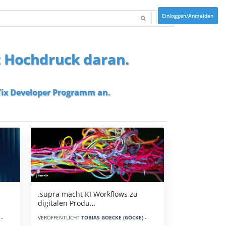
Einloggen/Anmelden
t Hochdruck daran.
ix Developer Programm
an.
.supra macht KI Workflows zu
digitalen Produ…
-
VERÖFFENTLICHT
TOBIAS GOECKE (GÖCKE) -