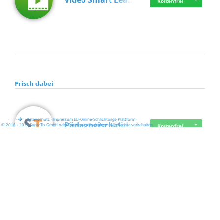
Video Smart Lea…
Kostenfrei
Frisch dabei
·
·
·
Datenschutz
·
Impressum
EU-Online-Schlichtungs-Plattform
·
Pädagogisch-did…
© 2016 - 2026 SupraTix GmbH oder Partnergesellschaften - Alle Rechte vorbehalten.
Kostenfrei
Mittelstand Dig…
Kostenfrei