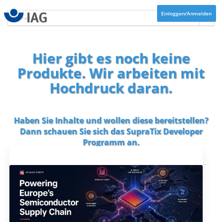
Einloggen/Anmelden
Hier gibt es noch keine
Produkte. Wir arbeiten mit
Hochdruck daran.
Haben Sie Inhalte und wollen diese bereitstellen?
Dann schauen Sie sich das
SupraTix Developer
Programm
an.
Aktuelles