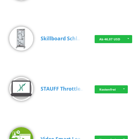
Skillboard Schl…
Ab 46,07 USD
STAUFF Throttle…
Kostenfrei