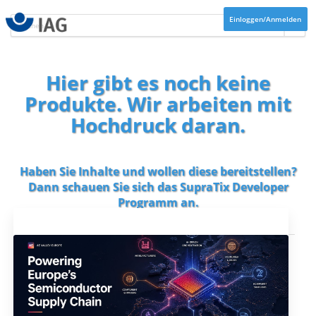
Einloggen/Anmelden
Hier gibt es noch keine
Produkte. Wir arbeiten mit
Hochdruck daran.
Haben Sie Inhalte und wollen diese bereitstellen?
Dann schauen Sie sich das
SupraTix Developer
Programm
an.
Aktuelles