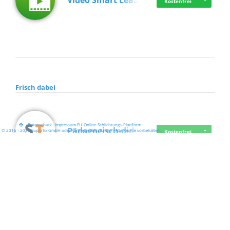
Video Smart Lea…
Kostenfrei
Frisch dabei
·
·
·
Datenschutz
·
Impressum
EU-Online-Schlichtungs-Plattform
·
Pädagogisch-did…
© 2016 - 2026 SupraTix GmbH oder Partnergesellschaften - Alle Rechte vorbehalten.
Kostenfrei
Mittelstand Dig…
Kostenfrei