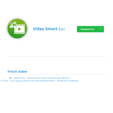
Video Smart Lea…
Kostenfrei
Frisch dabei
·
·
·
Datenschutz
·
Impressum
EU-Online-Schlichtungs-Plattform
·
© 2016 - 2026 SupraTix GmbH oder Partnergesellschaften - Alle Rechte vorbehalten.
Pädagogisch-did…
Kostenfrei