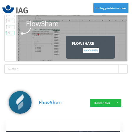
Einloggen/Anmelden
FLOWSHARE
ANSCHAUEN
FlowShare
Kostenfrei
Aktuelles