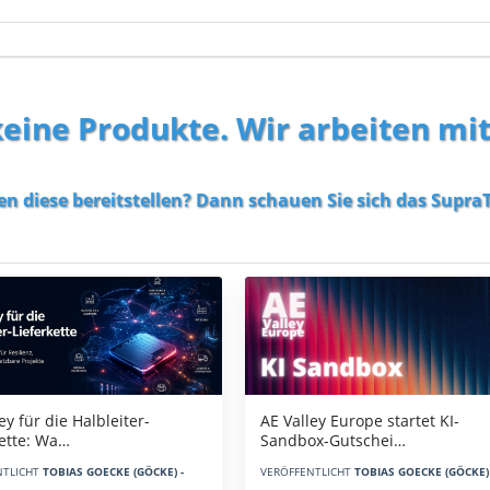
 keine Produkte. Wir arbeiten mi
en diese bereitstellen? Dann schauen Sie sich das
SupraT
AE Valley Europe startet KI-
ey für die Halbleiter-
Sandbox-Gutschei…
kette: Wa…
VERÖFFENTLICHT
TOBIAS GOECKE (GÖCKE) 
NTLICHT
TOBIAS GOECKE (GÖCKE) -