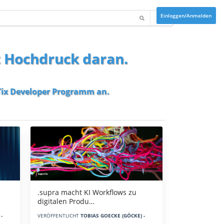
Einloggen/Anmelden
t Hochdruck daran.
ix Developer Programm
an.
.supra macht KI Workflows zu
digitalen Produ…
-
VERÖFFENTLICHT
TOBIAS GOECKE (GÖCKE) -