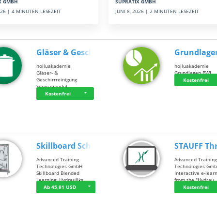
SUPRATIX GMBH
X GMBH
JUNI 8, 2026 | 2 MINUTEN LESEZEIT
2026 | 4 MINUTEN LESEZEIT
Gläser & Geschi…
Grundlage
holluakademie
holluakademie
Gläser- &
Grundlagen BWL
Geschirrreinigung
Kostenfrei
Servicemodul
Kostenfrei
Skillboard Schl…
STAUFF Th
Advanced Training
Advanced Trainin
Technologies GmbH
Technologies Gm
Skillboard Blended
Interactive e-lear
Learning: Hydrauliks…
from the "Hydrau
Ab 45,91 USD
Kostenfrei