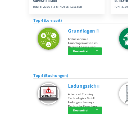
SUPRATI
SUPRATIX GMBH
JUNI 8, 
JUNI 8, 2026 | 3 MINUTEN LESEZEIT
Top 4 (Lernzeit)
Grundlagen Rein…
holluakademie
Grundlagenwissen im
Bereich Chemie und …
Kostenfrei
Top 4 (Buchungen)
Ladungssicherung
Advanced Training
Technologies GmbH
Ladungssicherung -
Rechtliche Grundlage…
Kostenfrei