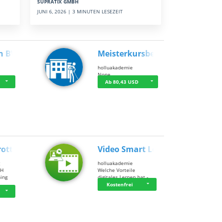
SUPRATIX GMBH
JUNI 6, 2026 | 3 MINUTEN LESEZEIT
n BWL
Meisterkursbegl…
holluakademie
None
Ab 80,43 USD
rottle…
Video Smart Lea…
g
holluakademie
bH
Welche Vorteile
ning
digitales Lernen hat - …
…
Kostenfrei