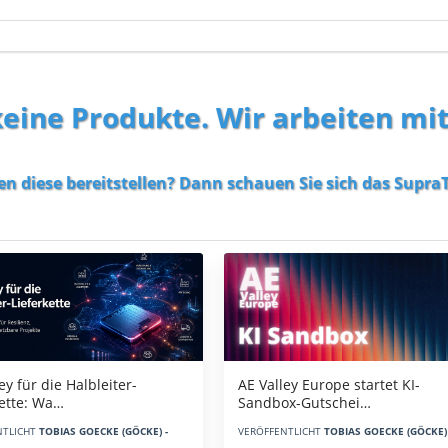
 keine Produkte. Wir arbeiten mi
en diese bereitstellen? Dann schauen Sie sich das
SupraT
AE Valley Europe startet KI-
ey für die Halbleiter-
Sandbox-Gutschei…
kette: Wa…
VERÖFFENTLICHT
TOBIAS GOECKE (GÖCKE) 
NTLICHT
TOBIAS GOECKE (GÖCKE) -