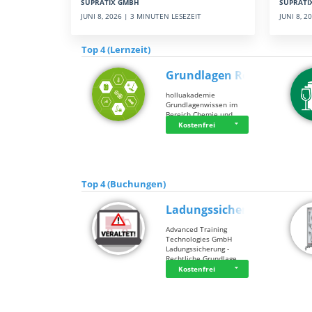
SUPRATI
SUPRATIX GMBH
JUNI 8, 
JUNI 8, 2026 | 3 MINUTEN LESEZEIT
Top 4 (Lernzeit)
Grundlagen Rein…
holluakademie
Grundlagenwissen im
Bereich Chemie und …
Kostenfrei
Top 4 (Buchungen)
Ladungssicherung
Advanced Training
Technologies GmbH
Ladungssicherung -
Rechtliche Grundlage…
Kostenfrei