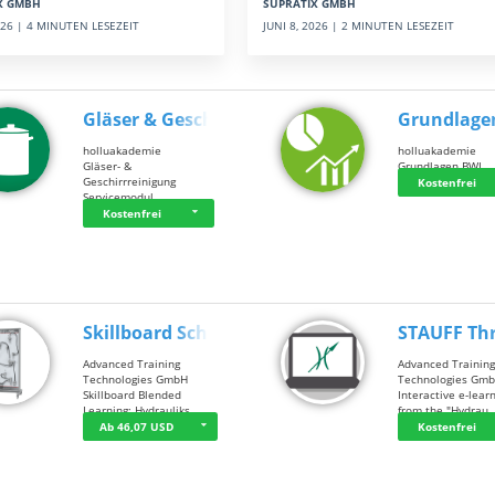
SUPRATIX GMBH
X GMBH
JUNI 8, 2026 | 2 MINUTEN LESEZEIT
2026 | 4 MINUTEN LESEZEIT
Gläser & Geschi…
Grundlage
holluakademie
holluakademie
Gläser- &
Grundlagen BWL
Geschirrreinigung
Kostenfrei
Servicemodul
Kostenfrei
Skillboard Schl…
STAUFF Th
Advanced Training
Advanced Trainin
Technologies GmbH
Technologies Gm
Skillboard Blended
Interactive e-lear
Learning: Hydrauliks…
from the "Hydrau
Ab 46,07 USD
Kostenfrei