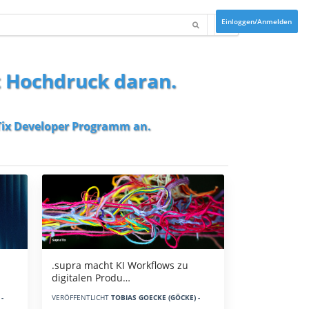
Einloggen/Anmelden
t Hochdruck daran.
ix Developer Programm
an.
.supra macht KI Workflows zu
digitalen Produ…
-
VERÖFFENTLICHT
TOBIAS GOECKE (GÖCKE) -