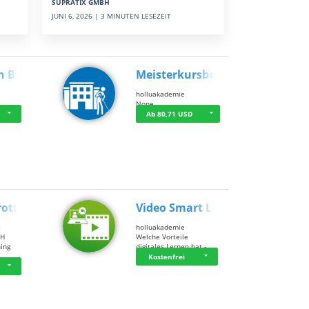
SUPRATIX GMBH
JUNI 6, 2026 | 3 MINUTEN LESEZEIT
n BWL
Meisterkursbegl…
holluakademie
None
Ab 80,71 USD
rottle…
Video Smart Lea…
g
holluakademie
bH
Welche Vorteile
ning
digitales Lernen hat - …
…
Kostenfrei