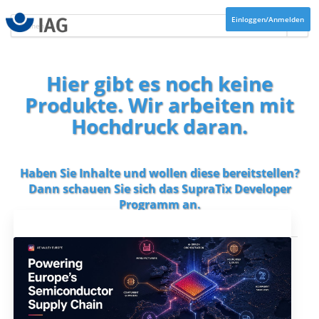
Einloggen/Anmelden
Hier gibt es noch keine
Produkte. Wir arbeiten mit
Hochdruck daran.
Haben Sie Inhalte und wollen diese bereitstellen?
Dann schauen Sie sich das
SupraTix Developer
Programm
an.
Aktuelles