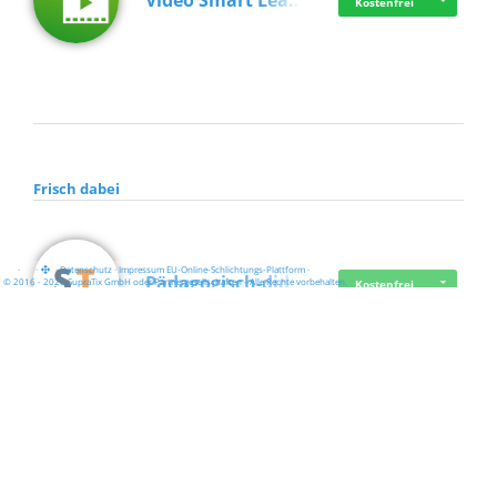
Video Smart Lea…
Kostenfrei
Frisch dabei
·
·
·
Datenschutz
·
Impressum
EU-Online-Schlichtungs-Plattform
·
Pädagogisch-did…
© 2016 - 2026 SupraTix GmbH oder Partnergesellschaften - Alle Rechte vorbehalten.
Kostenfrei
Mittelstand Dig…
Kostenfrei