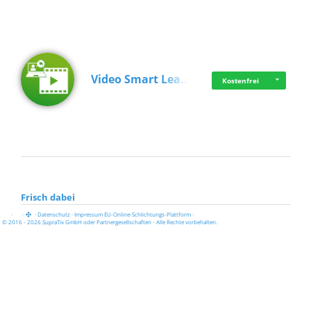
Video Smart Lea…
Kostenfrei
Frisch dabei
·
·
·
Datenschutz
·
Impressum
EU-Online-Schlichtungs-Plattform
·
© 2016 - 2026 SupraTix GmbH oder Partnergesellschaften - Alle Rechte vorbehalten.
Pädagogisch-did…
Kostenfrei