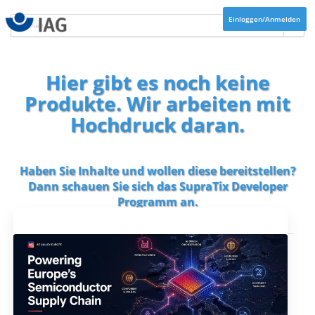
Einloggen/Anmelden
Hier gibt es noch keine
Produkte. Wir arbeiten mit
Hochdruck daran.
Haben Sie Inhalte und wollen diese bereitstellen?
Dann schauen Sie sich das
SupraTix Developer
Programm
an.
Aktuelles