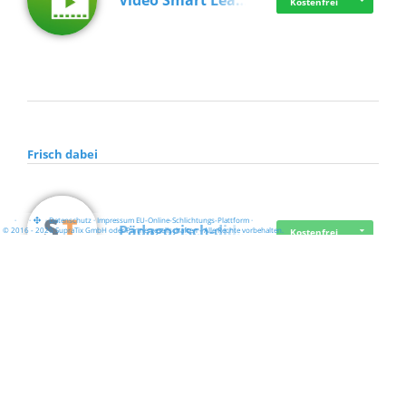
Video Smart Lea…
Kostenfrei
Frisch dabei
·
·
·
Datenschutz
·
Impressum
EU-Online-Schlichtungs-Plattform
·
Pädagogisch-did…
© 2016 - 2026 SupraTix GmbH oder Partnergesellschaften - Alle Rechte vorbehalten.
Kostenfrei
Mittelstand Dig…
Kostenfrei