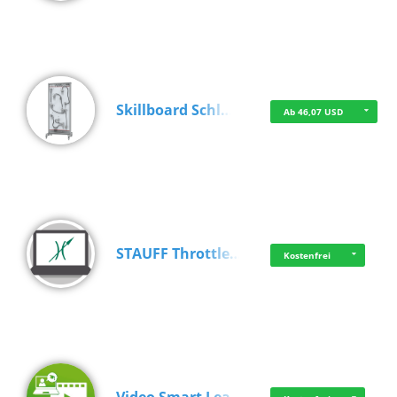
Skillboard Schl…
Ab 46,07 USD
STAUFF Throttle…
Kostenfrei