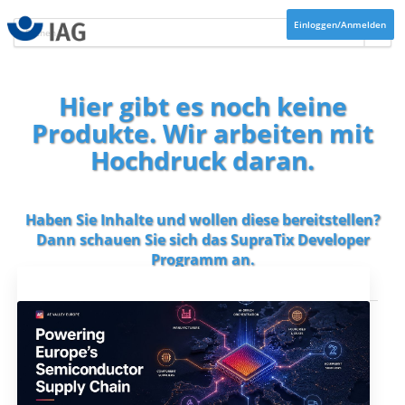
Einloggen/Anmelden
Hier gibt es noch keine
Produkte. Wir arbeiten mit
Hochdruck daran.
Haben Sie Inhalte und wollen diese bereitstellen?
Dann schauen Sie sich das
SupraTix Developer
Programm
an.
Aktuelles