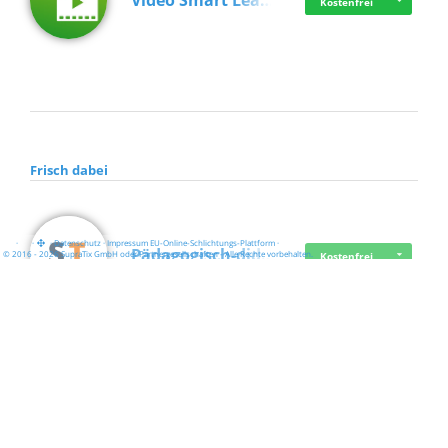
Video Smart Lea…
Kostenfrei
Frisch dabei
·
·
·
Datenschutz
·
Impressum
EU-Online-Schlichtungs-Plattform
·
Pädagogisch-did…
© 2016 - 2026 SupraTix GmbH oder Partnergesellschaften - Alle Rechte vorbehalten.
Kostenfrei
Mittelstand Dig…
Kostenfrei