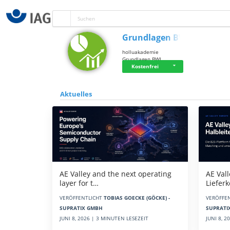
Grundlagen BWL
holluakademie
Grundlagen BWL
Kostenfrei
Aktuelles
AE Vall
AE Valley and the next operating
Liefer
layer for t…
VERÖFFE
VERÖFFENTLICHT
TOBIAS GOECKE (GÖCKE) -
SUPRATI
SUPRATIX GMBH
JUNI 8, 
JUNI 8, 2026 | 3 MINUTEN LESEZEIT