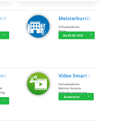
n BWL
Meisterkursbegl…
holluakademie
None
Ab 80,89 USD
rottle…
Video Smart Lea…
g
holluakademie
bH
Welche Vorteile
ning
digitales Lernen hat - …
…
Kostenfrei