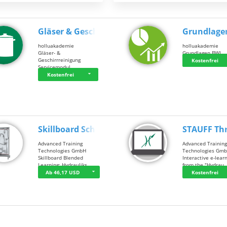
Gläser & Geschi…
Grundlage
holluakademie
holluakademie
Gläser- &
Grundlagen BWL
Geschirrreinigung
Kostenfrei
Servicemodul
Kostenfrei
Skillboard Schl…
STAUFF Th
Advanced Training
Advanced Trainin
Technologies GmbH
Technologies Gm
Skillboard Blended
Interactive e-lear
Learning: Hydrauliks…
from the "Hydrau
Ab 46,17 USD
Kostenfrei