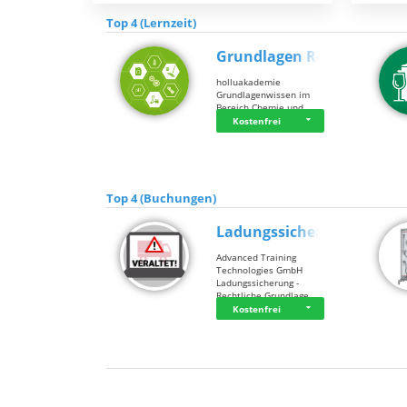
Top 4 (Lernzeit)
Grundlagen Rein…
holluakademie
Grundlagenwissen im
Bereich Chemie und …
Kostenfrei
Top 4 (Buchungen)
Ladungssicherung
Advanced Training
Technologies GmbH
Ladungssicherung -
Rechtliche Grundlage…
Kostenfrei