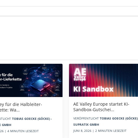
AE Valley Europe startet KI-
ey für die Halbleiter-
Sandbox-Gutschei…
kette: Wa…
VERÖFFENTLICHT
TOBIAS GOECKE (GÖCKE) 
NTLICHT
TOBIAS GOECKE (GÖCKE) -
SUPRATIX GMBH
X GMBH
JUNI 8, 2026 | 2 MINUTEN LESEZEIT
2026 | 4 MINUTEN LESEZEIT