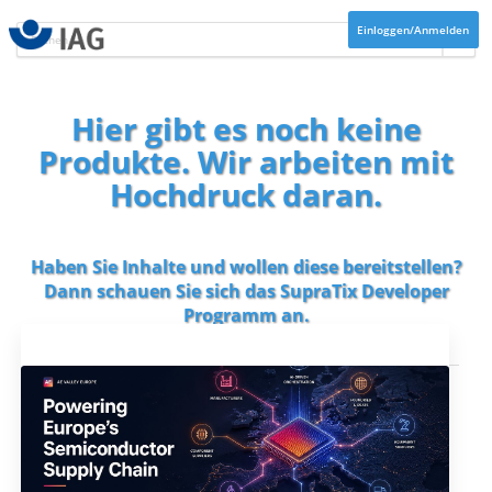
Einloggen/Anmelden
Hier gibt es noch keine
Produkte. Wir arbeiten mit
Hochdruck daran.
Haben Sie Inhalte und wollen diese bereitstellen?
Dann schauen Sie sich das
SupraTix Developer
Programm
an.
Aktuelles