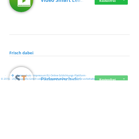
Video Smart Lea…
Kostenfrei
Frisch dabei
·
·
·
Datenschutz
·
Impressum
EU-Online-Schlichtungs-Plattform
·
Pädagogisch-did…
© 2016 - 2026 SupraTix GmbH oder Partnergesellschaften - Alle Rechte vorbehalten.
Kostenfrei
Mittelstand Dig…
Kostenfrei