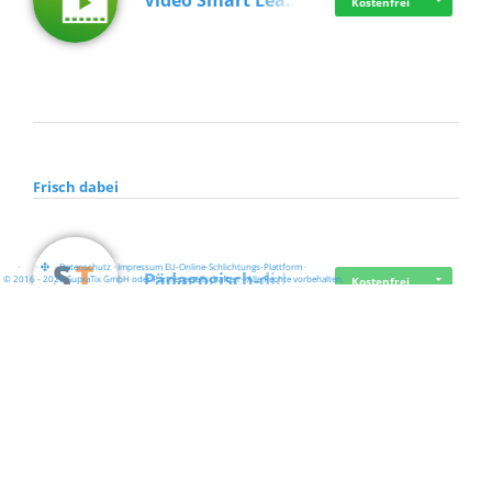
Video Smart Lea…
Kostenfrei
Frisch dabei
·
·
·
Datenschutz
·
Impressum
EU-Online-Schlichtungs-Plattform
·
Pädagogisch-did…
© 2016 - 2026 SupraTix GmbH oder Partnergesellschaften - Alle Rechte vorbehalten.
Kostenfrei
Mittelstand Dig…
Kostenfrei