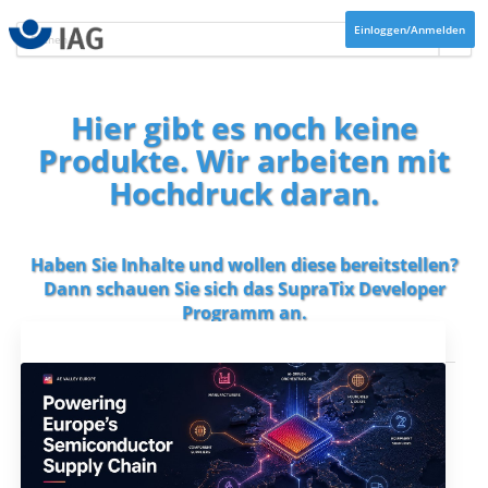
Einloggen/Anmelden
Hier gibt es noch keine
Produkte. Wir arbeiten mit
Hochdruck daran.
Haben Sie Inhalte und wollen diese bereitstellen?
Dann schauen Sie sich das
SupraTix Developer
Programm
an.
Aktuelles