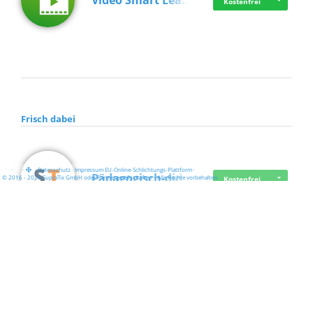
Video Smart Lea…
Kostenfrei
Frisch dabei
·
·
·
Datenschutz
·
Impressum
EU-Online-Schlichtungs-Plattform
·
Pädagogisch-did…
© 2016 - 2026 SupraTix GmbH oder Partnergesellschaften - Alle Rechte vorbehalten.
Kostenfrei
Mittelstand Dig…
Kostenfrei