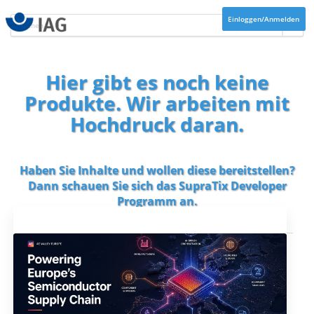
Einloggen/Anmelden
Hier gibt es noch keine
Produkte. Wir arbeiten mit
Hochdruck daran.
Haben Sie Inhalte und wollen diese bereitstellen?
Dann schauen Sie sich das
SupraTix Developer
Programm
an.
Aktuelles