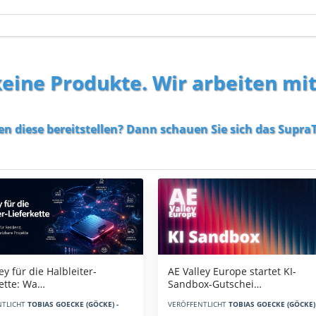
 keine Produkte. Wir arbeiten mi
en diese bereitstellen? Dann schauen Sie sich das
SupraT
AE Valley Europe startet KI-
ey für die Halbleiter-
Sandbox-Gutschei…
kette: Wa…
VERÖFFENTLICHT
TOBIAS GOECKE (GÖCKE) 
NTLICHT
TOBIAS GOECKE (GÖCKE) -