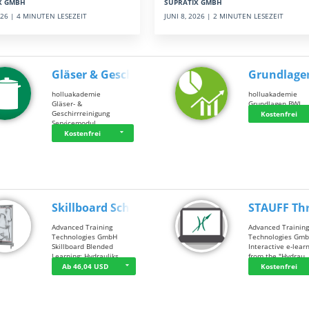
SUPRATIX GMBH
X GMBH
JUNI 8, 2026 | 2 MINUTEN LESEZEIT
2026 | 4 MINUTEN LESEZEIT
Gläser & Geschi…
Grundlage
holluakademie
holluakademie
Gläser- &
Grundlagen BWL
Geschirrreinigung
Kostenfrei
Servicemodul
Kostenfrei
Skillboard Schl…
STAUFF Th
Advanced Training
Advanced Trainin
Technologies GmbH
Technologies Gm
Skillboard Blended
Interactive e-lear
Learning: Hydrauliks…
from the "Hydrau
Ab 46,04 USD
Kostenfrei