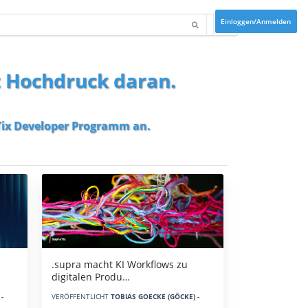
Einloggen/Anmelden
t Hochdruck daran.
ix Developer Programm
an.
.supra macht KI Workflows zu
digitalen Produ…
-
VERÖFFENTLICHT
TOBIAS GOECKE (GÖCKE) -