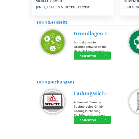
SUPRATI
SUPRATIX GMBH
JUNI 8, 
JUNI 8, 2026 | 3 MINUTEN LESEZEIT
Top 4 (Lernzeit)
Grundlagen Rein…
holluakademie
Grundlagenwissen im
Bereich Chemie und …
Kostenfrei
Top 4 (Buchungen)
Ladungssicherung
Advanced Training
Technologies GmbH
Ladungssicherung -
Rechtliche Grundlage…
Kostenfrei