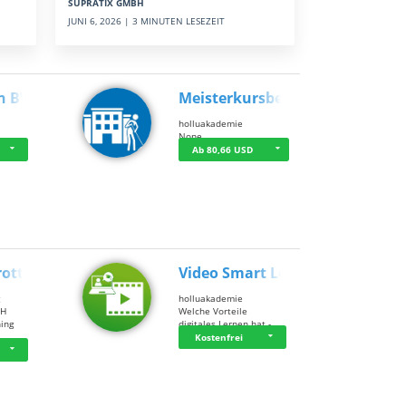
SUPRATIX GMBH
JUNI 6, 2026 | 3 MINUTEN LESEZEIT
n BWL
Meisterkursbegl…
holluakademie
None
Ab 80,66 USD
rottle…
Video Smart Lea…
g
holluakademie
bH
Welche Vorteile
ning
digitales Lernen hat - …
…
Kostenfrei