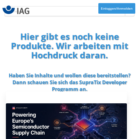
Einloggen/Anmelden
Hier gibt es noch keine
Produkte. Wir arbeiten mit
Hochdruck daran.
Haben Sie Inhalte und wollen diese bereitstellen?
Dann schauen Sie sich das
SupraTix Developer
Programm
an.
Aktuelles