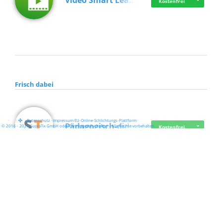
Video Smart Lea…
Kostenfrei
Frisch dabei
·
·
·
Datenschutz
·
Impressum
EU-Online-Schlichtungs-Plattform
·
Pädagogisch-did…
© 2016 - 2026 SupraTix GmbH oder Partnergesellschaften - Alle Rechte vorbehalten.
Kostenfrei
Mittelstand Dig…
Kostenfrei