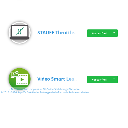
STAUFF Throttle…
Kostenfrei
Video Smart Lea…
Kostenfrei
·
·
·
Datenschutz
·
Impressum
EU-Online-Schlichtungs-Plattform
·
© 2016 - 2026 SupraTix GmbH oder Partnergesellschaften - Alle Rechte vorbehalten.
Frisch dabei