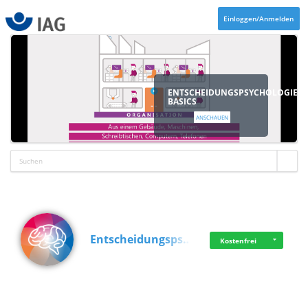
Einloggen/Anmelden
ENTSCHEIDUNGSPSYCHOLOGIE
BASICS
ANSCHAUEN
Entscheidungsps…
Kostenfrei