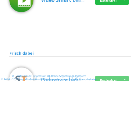
Video Smart Lea…
Kostenfrei
Frisch dabei
·
·
·
Datenschutz
·
Impressum
EU-Online-Schlichtungs-Plattform
·
Pädagogisch-did…
© 2016 - 2026 SupraTix GmbH oder Partnergesellschaften - Alle Rechte vorbehalten.
Kostenfrei
Mittelstand Dig…
Kostenfrei