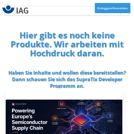
Einloggen/Anmelden
Hier gibt es noch keine
Produkte. Wir arbeiten mit
Hochdruck daran.
Haben Sie Inhalte und wollen diese bereitstellen?
Dann schauen Sie sich das
SupraTix Developer
Programm
an.
Aktuelles