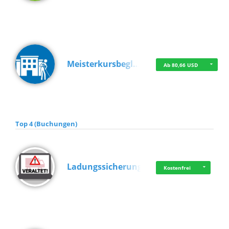
Meisterkursbegl…
Ab 80,66 USD
Top 4 (Buchungen)
Ladungssicherung
Kostenfrei