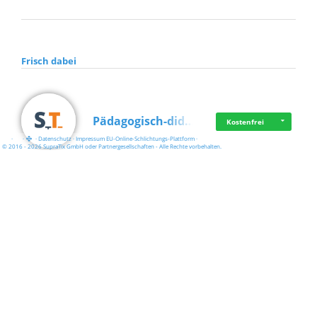
Frisch dabei
Pädagogisch-did…
Kostenfrei
·
·
·
Datenschutz
·
Impressum
EU-Online-Schlichtungs-Plattform
·
© 2016 - 2026 SupraTix GmbH oder Partnergesellschaften - Alle Rechte vorbehalten.
Mittelstand Dig…
Kostenfrei