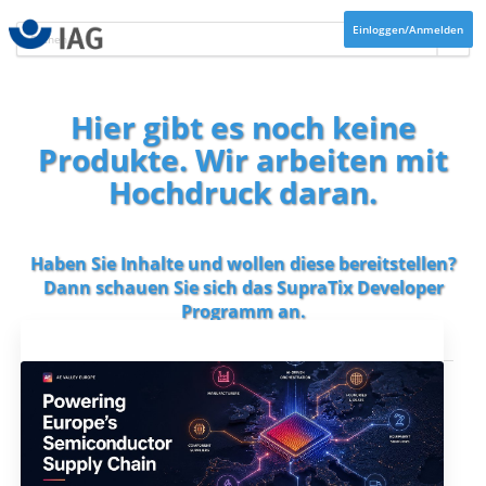
Einloggen/Anmelden
Hier gibt es noch keine
Produkte. Wir arbeiten mit
Hochdruck daran.
Haben Sie Inhalte und wollen diese bereitstellen?
Dann schauen Sie sich das
SupraTix Developer
Programm
an.
Aktuelles