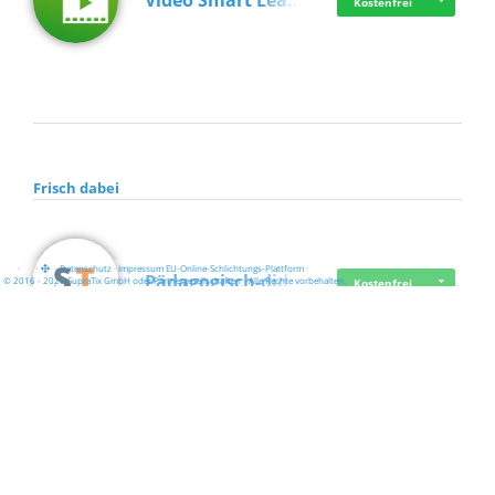
Video Smart Lea…
Kostenfrei
Frisch dabei
·
·
·
Datenschutz
·
Impressum
EU-Online-Schlichtungs-Plattform
·
Pädagogisch-did…
© 2016 - 2026 SupraTix GmbH oder Partnergesellschaften - Alle Rechte vorbehalten.
Kostenfrei
Mittelstand Dig…
Kostenfrei