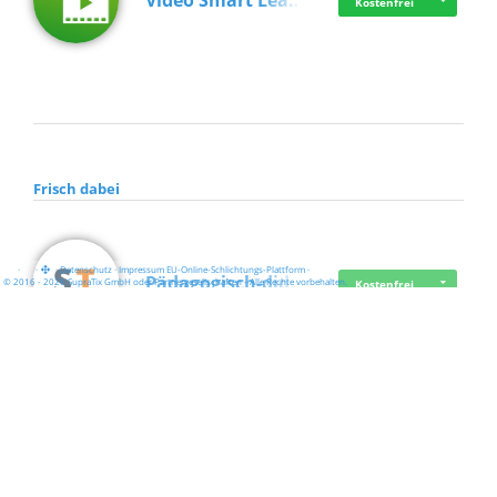
Video Smart Lea…
Kostenfrei
Frisch dabei
·
·
·
Datenschutz
·
Impressum
EU-Online-Schlichtungs-Plattform
·
Pädagogisch-did…
© 2016 - 2026 SupraTix GmbH oder Partnergesellschaften - Alle Rechte vorbehalten.
Kostenfrei
Mittelstand Dig…
Kostenfrei