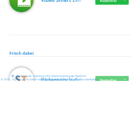
Video Smart Lea…
Kostenfrei
Frisch dabei
·
·
·
Datenschutz
·
Impressum
EU-Online-Schlichtungs-Plattform
·
Pädagogisch-did…
© 2016 - 2026 SupraTix GmbH oder Partnergesellschaften - Alle Rechte vorbehalten.
Kostenfrei
Mittelstand Dig…
Kostenfrei