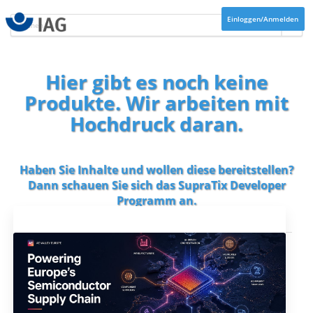
Einloggen/Anmelden
Hier gibt es noch keine
Produkte. Wir arbeiten mit
Hochdruck daran.
Haben Sie Inhalte und wollen diese bereitstellen?
Dann schauen Sie sich das
SupraTix Developer
Programm
an.
Aktuelles