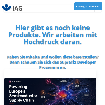
Einloggen/Anmelden
Hier gibt es noch keine
Produkte. Wir arbeiten mit
Hochdruck daran.
Haben Sie Inhalte und wollen diese bereitstellen?
Dann schauen Sie sich das
SupraTix Developer
Programm
an.
Aktuelles