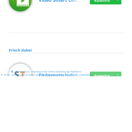
Video Smart Lea…
Kostenfrei
Frisch dabei
·
·
·
Datenschutz
·
Impressum
EU-Online-Schlichtungs-Plattform
·
Pädagogisch-did…
© 2016 - 2026 SupraTix GmbH oder Partnergesellschaften - Alle Rechte vorbehalten.
Kostenfrei
Mittelstand Dig…
Kostenfrei