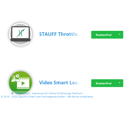
STAUFF Throttle…
Kostenfrei
Video Smart Lea…
Kostenfrei
·
·
·
Datenschutz
·
Impressum
EU-Online-Schlichtungs-Plattform
·
© 2016 - 2026 SupraTix GmbH oder Partnergesellschaften - Alle Rechte vorbehalten.
Frisch dabei