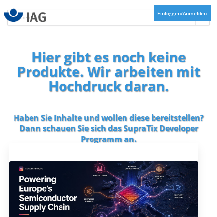
Einloggen/Anmelden
Hier gibt es noch keine
Produkte. Wir arbeiten mit
Hochdruck daran.
Haben Sie Inhalte und wollen diese bereitstellen?
Dann schauen Sie sich das
SupraTix Developer
Programm
an.
Aktuelles