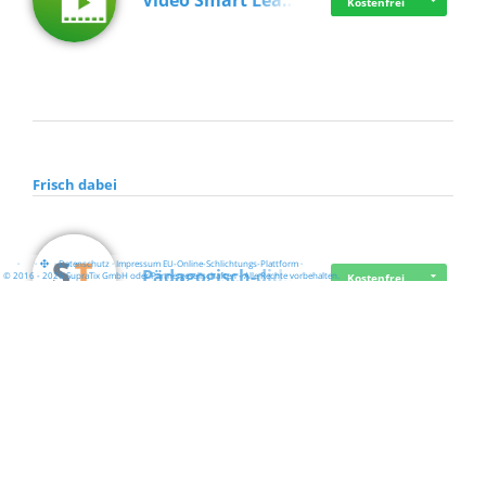
Video Smart Lea…
Kostenfrei
Frisch dabei
·
·
·
Datenschutz
·
Impressum
EU-Online-Schlichtungs-Plattform
·
Pädagogisch-did…
© 2016 - 2026 SupraTix GmbH oder Partnergesellschaften - Alle Rechte vorbehalten.
Kostenfrei
Mittelstand Dig…
Kostenfrei