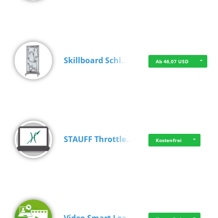
Skillboard Schl…
Ab 46,07 USD
STAUFF Throttle…
Kostenfrei