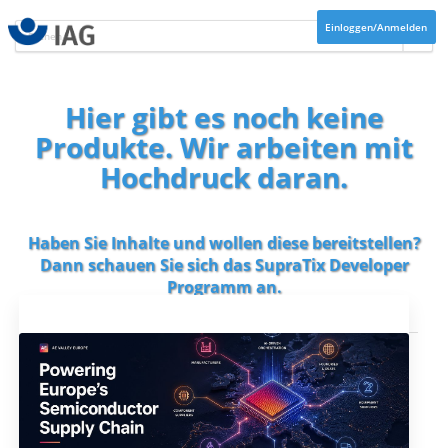
Einloggen/Anmelden
Hier gibt es noch keine
Produkte. Wir arbeiten mit
Hochdruck daran.
Haben Sie Inhalte und wollen diese bereitstellen?
Dann schauen Sie sich das
SupraTix Developer
Programm
an.
Aktuelles