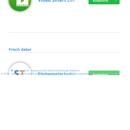
Video Smart Lea…
Kostenfrei
Frisch dabei
·
·
·
Datenschutz
·
Impressum
EU-Online-Schlichtungs-Plattform
·
Pädagogisch-did…
© 2016 - 2026 SupraTix GmbH oder Partnergesellschaften - Alle Rechte vorbehalten.
Kostenfrei
Mittelstand Dig…
Kostenfrei