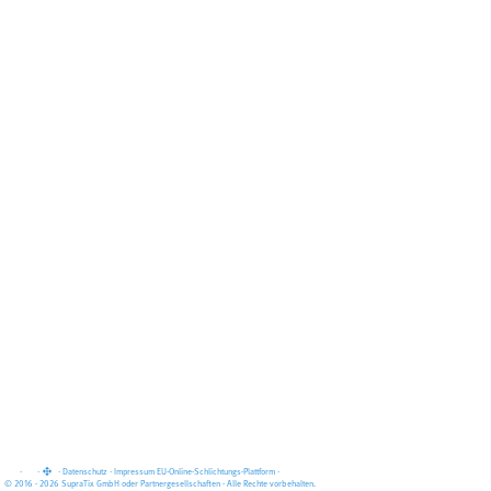
·
·
·
Datenschutz
·
Impressum
EU-Online-Schlichtungs-Plattform
·
© 2016 - 2026 SupraTix GmbH oder Partnergesellschaften - Alle Rechte vorbehalten.