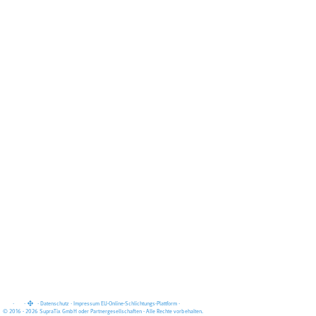
·
·
·
Datenschutz
·
Impressum
EU-Online-Schlichtungs-Plattform
·
© 2016 - 2026 SupraTix GmbH oder Partnergesellschaften - Alle Rechte vorbehalten.