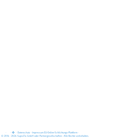
·
·
·
Datenschutz
·
Impressum
EU-Online-Schlichtungs-Plattform
·
© 2016 - 2026 SupraTix GmbH oder Partnergesellschaften - Alle Rechte vorbehalten.