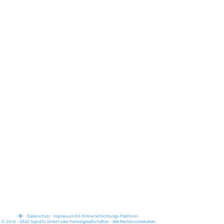
·
·
·
Datenschutz
·
Impressum
EU-Online-Schlichtungs-Plattform
·
© 2016 - 2026 SupraTix GmbH oder Partnergesellschaften - Alle Rechte vorbehalten.