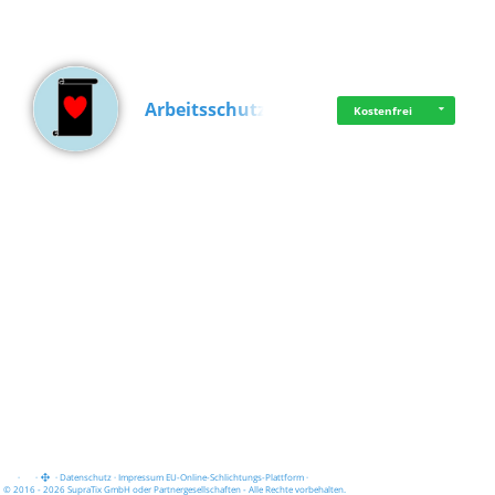
Arbeitsschutz
Kostenfrei
·
·
·
Datenschutz
·
Impressum
EU-Online-Schlichtungs-Plattform
·
© 2016 - 2026 SupraTix GmbH oder Partnergesellschaften - Alle Rechte vorbehalten.