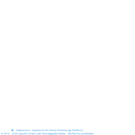
·
·
·
Datenschutz
·
Impressum
EU-Online-Schlichtungs-Plattform
·
© 2016 - 2026 SupraTix GmbH oder Partnergesellschaften - Alle Rechte vorbehalten.