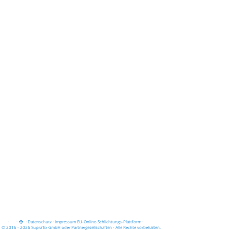
·
·
·
Datenschutz
·
Impressum
EU-Online-Schlichtungs-Plattform
·
© 2016 - 2026 SupraTix GmbH oder Partnergesellschaften - Alle Rechte vorbehalten.