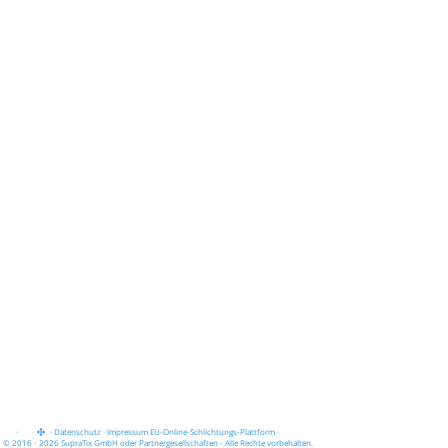
·
·
·
Datenschutz
·
Impressum
EU-Online-Schlichtungs-Plattform
·
© 2016 - 2026 SupraTix GmbH oder Partnergesellschaften - Alle Rechte vorbehalten.