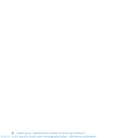
·
·
·
Datenschutz
·
Impressum
EU-Online-Schlichtungs-Plattform
·
© 2016 - 2026 SupraTix GmbH oder Partnergesellschaften - Alle Rechte vorbehalten.