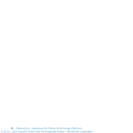
·
·
·
Datenschutz
·
Impressum
EU-Online-Schlichtungs-Plattform
·
© 2016 - 2026 SupraTix GmbH oder Partnergesellschaften - Alle Rechte vorbehalten.