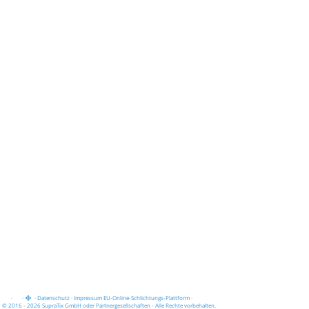
·
·
·
Datenschutz
·
Impressum
EU-Online-Schlichtungs-Plattform
·
© 2016 - 2026 SupraTix GmbH oder Partnergesellschaften - Alle Rechte vorbehalten.