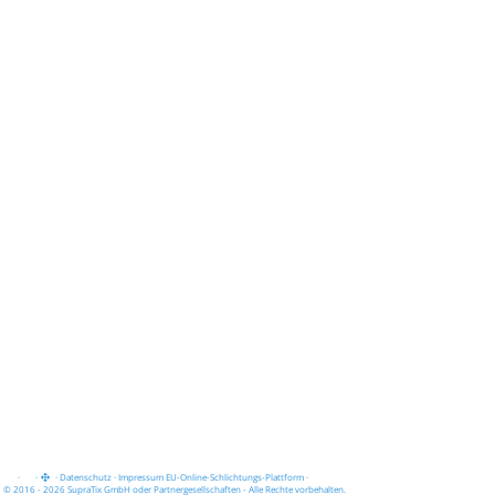
·
·
·
Datenschutz
·
Impressum
EU-Online-Schlichtungs-Plattform
·
© 2016 - 2026 SupraTix GmbH oder Partnergesellschaften - Alle Rechte vorbehalten.