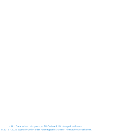
·
·
·
Datenschutz
·
Impressum
EU-Online-Schlichtungs-Plattform
·
© 2016 - 2026 SupraTix GmbH oder Partnergesellschaften - Alle Rechte vorbehalten.