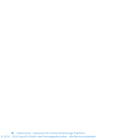
·
·
·
Datenschutz
·
Impressum
EU-Online-Schlichtungs-Plattform
·
© 2016 - 2026 SupraTix GmbH oder Partnergesellschaften - Alle Rechte vorbehalten.