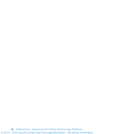
·
·
·
Datenschutz
·
Impressum
EU-Online-Schlichtungs-Plattform
·
© 2016 - 2026 SupraTix GmbH oder Partnergesellschaften - Alle Rechte vorbehalten.