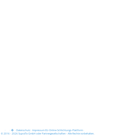
·
·
·
Datenschutz
·
Impressum
EU-Online-Schlichtungs-Plattform
·
© 2016 - 2026 SupraTix GmbH oder Partnergesellschaften - Alle Rechte vorbehalten.