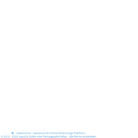
·
·
·
Datenschutz
·
Impressum
EU-Online-Schlichtungs-Plattform
·
© 2016 - 2026 SupraTix GmbH oder Partnergesellschaften - Alle Rechte vorbehalten.