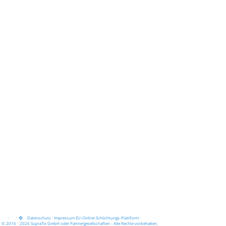
·
·
·
Datenschutz
·
Impressum
EU-Online-Schlichtungs-Plattform
·
© 2016 - 2026 SupraTix GmbH oder Partnergesellschaften - Alle Rechte vorbehalten.