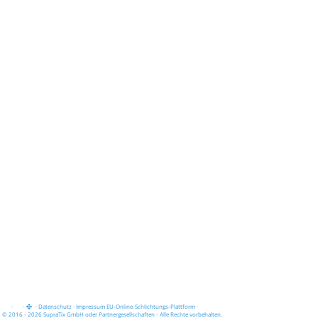
·
·
·
Datenschutz
·
Impressum
EU-Online-Schlichtungs-Plattform
·
© 2016 - 2026 SupraTix GmbH oder Partnergesellschaften - Alle Rechte vorbehalten.