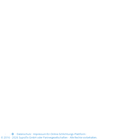
·
·
·
Datenschutz
·
Impressum
EU-Online-Schlichtungs-Plattform
·
© 2016 - 2026 SupraTix GmbH oder Partnergesellschaften - Alle Rechte vorbehalten.