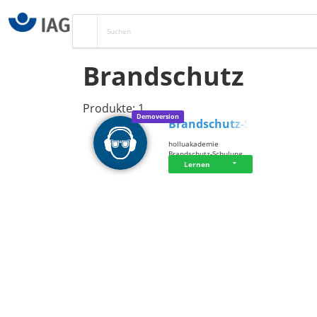
Brandschutz
Produkte: 1
Demoversion
Brandschutz-Sch…
holluakademie
Brandschutz-Schulung
Lernen