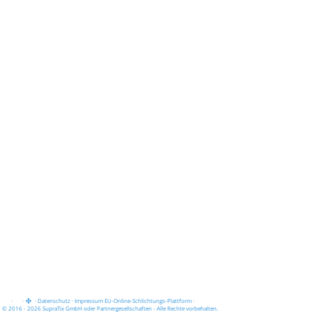
·
·
·
Datenschutz
·
Impressum
EU-Online-Schlichtungs-Plattform
·
© 2016 - 2026 SupraTix GmbH oder Partnergesellschaften - Alle Rechte vorbehalten.